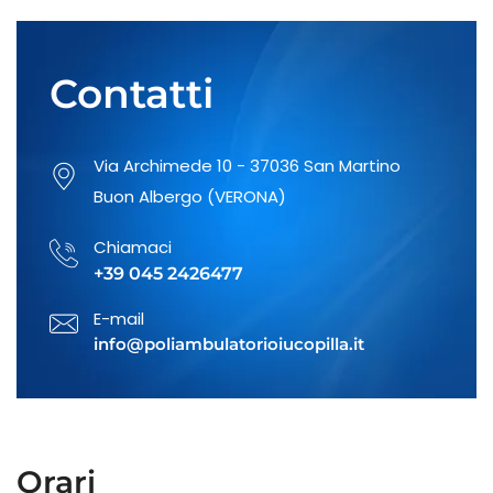
Prevenzione del danno
uditivo: rivolgiti al nostro
otorino!
Contatti
Fai un controllo regolare ai
Via Archimede 10 - 37036 San Martino
nei della tua pelle
Buon Albergo (VERONA)
Chiamaci
+39 045 2426477
Visite specialistiche di
Medicina dello Sport
E-mail
info@poliambulatorioiucopilla.it
Orari