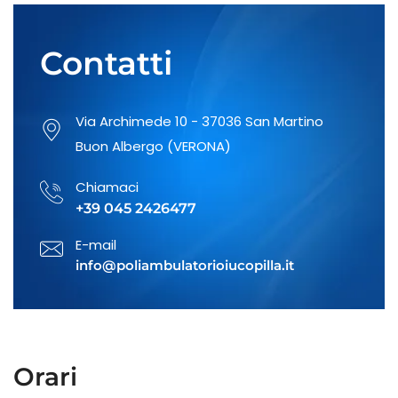
Pneumologia
Contatti
Otorinolaringoiatria
Via Archimede 10 - 37036 San Martino
Buon Albergo (VERONA)
Cardiologia e Diagnostica
Chiamaci
Cardiologica
+39 045 2426477
E-mail
info@poliambulatorioiucopilla.it
Ossigeno Ozono Terapia
Ortopedia e Traumatologia
Orari