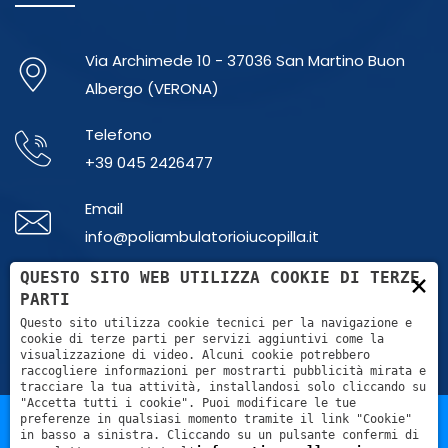
Via Archimede 10 - 37036 San Martino Buon
Albergo (VERONA)
Telefono
+39 045 2426477
Email
info@poliambulatorioiucopilla.it
×
QUESTO SITO WEB UTILIZZA COOKIE DI TERZE
Whatsapp
PARTI
+39 379 1865737
Questo sito utilizza cookie tecnici per la navigazione e
cookie di terze parti per servizi aggiuntivi come la
visualizzazione di video. Alcuni cookie potrebbero
raccogliere informazioni per mostrarti pubblicità mirata e
tracciare la tua attività, installandosi solo cliccando su
"Accetta tutti i cookie". Puoi modificare le tue
preferenze in qualsiasi momento tramite il link "Cookie"
in basso a sinistra. Cliccando su un pulsante confermi di
POLIAMBULATORIO IUCOPILLA S.R.L. - Partita Iva