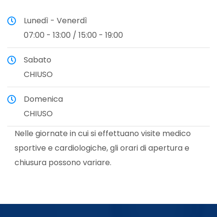
Neuropsicologia
Lunedì - Venerdì
07:00 - 13:00 / 15:00 - 19:00
Reumatologia
Sabato
CHIUSO
Pap Test e Tamponi Vaginali,
Domenica
Cervicali e Uretrali
CHIUSO
Nelle giornate in cui si effettuano visite medico
Ginecologia
sportive e cardiologiche, gli orari di apertura e
chiusura possono variare.
Ostetricia