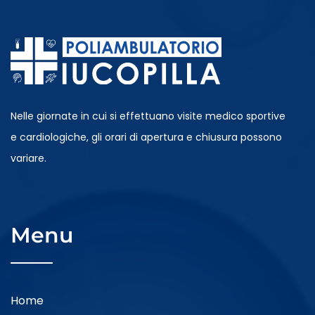
Diabetologia Adulti
Proctologia
Nelle giornate in cui si effettuano visite medico sportive
Gastroenterologia
e cardiologiche, gli orari di apertura e chiusura possono
variare.
Chirurgia Generale
Ambulatoriale
Menu
Dietistica
Home
Podologia