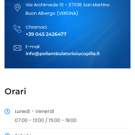
Otorinolaringoiatria
Via Archimede 10 - 37036 San Martino
Buon Albergo (VERONA)
Cardiologia e Diagnostica
Chiamaci
Cardiologica
+39 045 2426477
E-mail
info@poliambulatorioiucopilla.it
Ossigeno Ozono Terapia
Ortopedia e Traumatologia
Orari
Neuropsicologia
Lunedì - Venerdì
07:00 - 13:00 / 15:00 - 19:00
Reumatologia