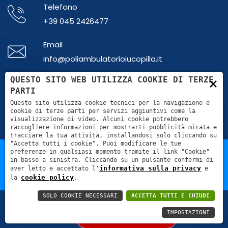
Telefono
+39 045 2426477
Email
info@poliambulatorioiucopilla.it
×
QUESTO SITO WEB UTILIZZA COOKIE DI TERZE
Whatsapp
PARTI
+39 379 1865737
Questo sito utilizza cookie tecnici per la navigazione e
cookie di terze parti per servizi aggiuntivi come la
visualizzazione di video. Alcuni cookie potrebbero
raccogliere informazioni per mostrarti pubblicità mirata e
tracciare la tua attività, installandosi solo cliccando su
"Accetta tutti i cookie". Puoi modificare le tue
preferenze in qualsiasi momento tramite il link "Cookie"
in basso a sinistra. Cliccando su un pulsante confermi di
POLIAMBULATORIO IUCOPILLA S.R.L. - Partita Iva
informativa sulla privacy
aver letto e accettato l'
e
04589770231 - REA: VR – 433100
cookie policy
la
.
SOLO COOKIE NECESSARI
ACCETTA TUTTI E CHIUDI
PRENOTA ORA
IMPOSTAZIONI