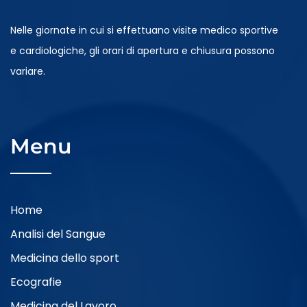
Nelle giornate in cui si effettuano visite medico sportive
Gastroenterologia
e cardiologiche, gli orari di apertura e chiusura possono
variare.
Chirurgia Generale
Ambulatoriale
Menu
Dietistica
Home
Podologia
Analisi del Sangue
Medicina dello sport
Dermatologia
Ecografie
Medicina del Lavoro