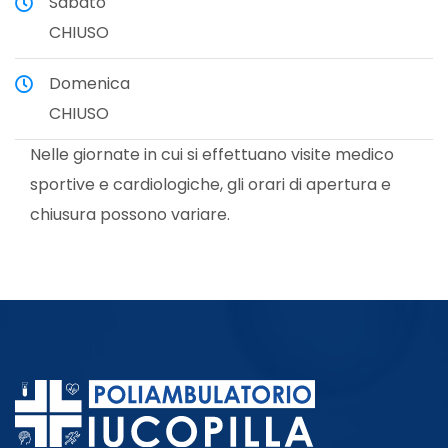
Sabato
CHIUSO
Pap Test e Tamponi Vaginali,
Domenica
Cervicali e Uretrali
CHIUSO
Nelle giornate in cui si effettuano visite medico
Ginecologia
sportive e cardiologiche, gli orari di apertura e
chiusura possono variare.
Ostetricia
Diabetologia Adulti
Proctologia