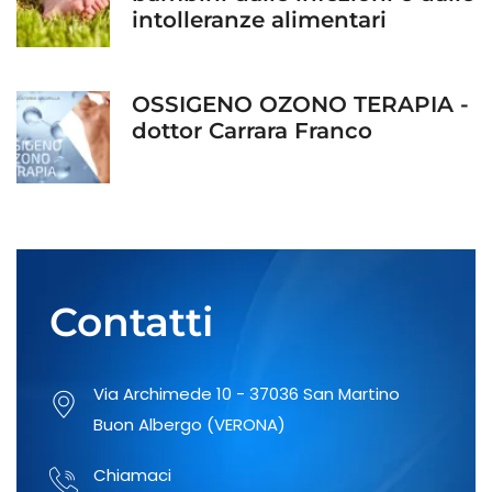
intolleranze alimentari
OSSIGENO OZONO TERAPIA -
dottor Carrara Franco
Prevenzione del danno
uditivo: rivolgiti al nostro
otorino!
Contatti
Fai un controllo regolare ai
Via Archimede 10 - 37036 San Martino
nei della tua pelle
Buon Albergo (VERONA)
Chiamaci