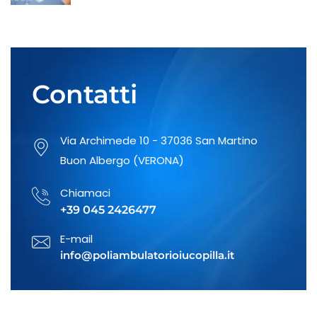
Prevenzione del danno
uditivo: rivolgiti al nostro
otorino!
Contatti
Fai un controllo regolare ai
Via Archimede 10 - 37036 San Martino
nei della tua pelle
Buon Albergo (VERONA)
Chiamaci
+39 045 2426477
Visite specialistiche di
Medicina dello Sport
E-mail
info@poliambulatorioiucopilla.it