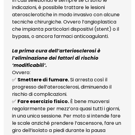
In casi selezionati e sempre se ci sono le
indicazioni, è possibile trattare le lesioni
aterosclerotiche in modo invasivo con alcune
tecniche chirurgiche. Ovvero l’angioplastica
che impianta particolari dispositivi (stent) o il
bypass, o ancora farmaci anticoagulanti.
La prima cura dell’arteriosclerosi è
l’eliminazione dei fattori di rischio
‘modificabili’.
Ovvero:
✅
Smettere di fumare.
Si arresta così il
progresso dell’aterosclerosi, diminuendo il
rischio di complicazioni.
✅
Fare esercizio fisico.
È bene muoversi
regolarmente per mezz’ora quasi tutti i giorni,
in una unica sessione. Per moto si intende fare
le scale anziché prendere l’ascensore, fare un
giro dell’isolato a piedi durante la pausa