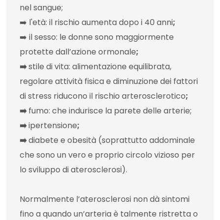
nel sangue;
➡️ l'età: il rischio aumenta dopo i 40 anni
;
➡️ il sesso: le donne sono maggiormente
protette dall’azione ormonale
;
➡️
stile di vita: alimentazione equilibrata,
regolare attività fisica e diminuzione dei fattori
di stress riducono il rischio arterosclerotico
;
➡️
fumo: che indurisce la parete delle arterie;
➡️
ipertensione
;
➡️
diabete e obesità (soprattutto addominale
che sono un vero e proprio circolo vizioso per
lo sviluppo di aterosclerosi).
Normalmente l’aterosclerosi non dà sintomi
fino a quando un’arteria è talmente ristretta o