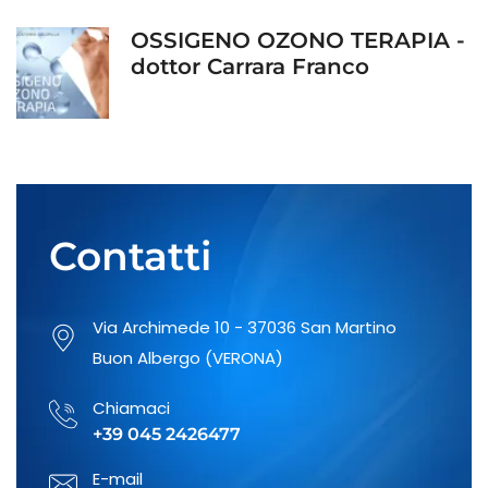
OSSIGENO OZONO TERAPIA -
dottor Carrara Franco
Prevenzione del danno
uditivo: rivolgiti al nostro
otorino!
Contatti
Fai un controllo regolare ai
Via Archimede 10 - 37036 San Martino
nei della tua pelle
Buon Albergo (VERONA)
Chiamaci
+39 045 2426477
Visite specialistiche di
Medicina dello Sport
E-mail