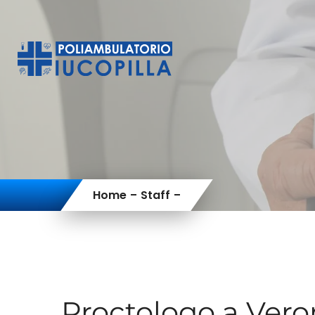
Home
Staff
Proctologo a Ver