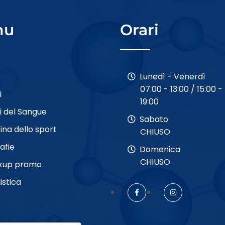
nu
Orari
e
Lunedì - Venerdì
07:00 - 13:00 / 15:00 -
i
19:00
si del Sangue
Sabato
ina dello sport
CHIUSO
afie
Domenica
CHIUSO
kup promo
istica